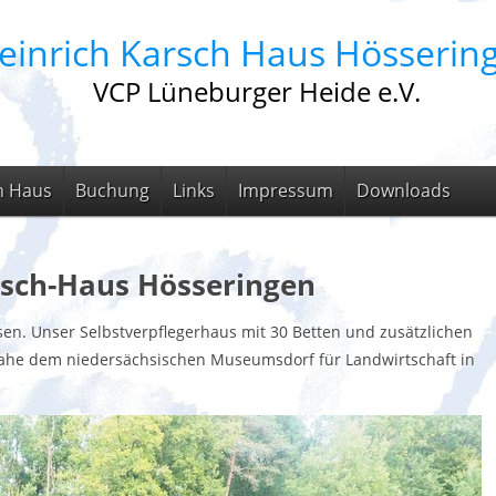
einrich Karsch Haus Hösserin
VCP Lüneburger Heide e.V.
m Haus
Buchung
Links
Impressum
Downloads
rsch-Haus Hösseringen
n. Unser Selbstverpflegerhaus mit 30 Betten und zusätzlichen
 nahe dem niedersächsischen Museumsdorf für Landwirtschaft in