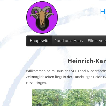
H
Hauptseite
Rund ums Haus
Bilder vo
Heinrich-Ka
Willkommen beim Haus des VCP Land Niedersachse
Zeltmöglichkeiten liegt in der Lüneburger Heide
Hösseringen.