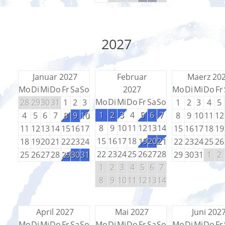
2027
Januar 2027
Februar
Maerz 20
Mo
Di
Mi
Do
Fr
Sa
So
2027
Mo
Di
Mi
Do
Fr
Mo
Di
Mi
Do
Fr
Sa
So
28
29
30
31
1
2
3
1
2
3
4
5
1
2
3
4
5
6
7
4
5
6
7
8
9
10
8
9
10
11
12
8
9
10
11
12
13
14
11
12
13
14
15
16
17
15
16
17
18
19
15
16
17
18
19
20
21
18
19
20
21
22
23
24
22
23
24
25
26
22
23
24
25
26
27
28
25
26
27
28
29
30
31
29
30
31
1
2
1
2
3
4
5
6
7
8
9
10
11
12
13
14
April 2027
Mai 2027
Juni 202
Mo
Di
Mi
Do
Fr
Sa
So
Mo
Di
Mi
Do
Fr
Sa
So
Mo
Di
Mi
Do
Fr