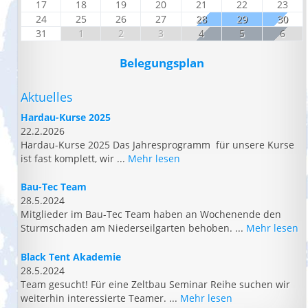
17
18
19
20
21
22
23
24
25
26
27
28
29
30
31
1
2
3
4
5
6
Belegungsplan
Aktuelles
Hardau-Kurse 2025
22.2.2026
Hardau-Kurse 2025 Das Jahresprogramm für unsere Kurse
ist fast komplett, wir ...
Mehr lesen
Bau-Tec Team
28.5.2024
Mitglieder im Bau-Tec Team haben an Wochenende den
Sturmschaden am Niederseilgarten behoben. ...
Mehr lesen
Black Tent Akademie
28.5.2024
Team gesucht! Für eine Zeltbau Seminar Reihe suchen wir
weiterhin interessierte Teamer. ...
Mehr lesen