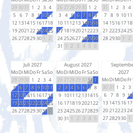
29
30
31
1
2
3
4
26
27
28
29
30
1
2
31
1
2
3
4
5
6
7
8
9
10
11
3
4
5
6
7
8
9
7
8
9
10
11
12
13
14
15
16
17
18
10
11
12
13
14
15
16
14
15
16
17
18
19
20
21
22
23
24
25
17
18
19
20
21
22
23
21
22
23
24
25
26
27
28
29
30
1
2
24
25
26
27
28
29
30
28
29
30
1
2
31
1
2
3
4
5
6
Juli 2027
August 2027
Septemb
Mo
Di
Mi
Do
Fr
Sa
So
Mo
Di
Mi
Do
Fr
Sa
So
2027
Mo
Di
Mi
Do
Fr
28
29
30
1
2
3
4
26
27
28
29
30
31
1
30
31
1
2
3
5
6
7
8
9
10
11
2
3
4
5
6
7
8
6
7
8
9
10
12
13
14
15
16
17
18
9
10
11
12
13
14
15
13
14
15
16
17
19
20
21
22
23
24
25
16
17
18
19
20
21
22
20
21
22
23
24
26
27
28
29
30
31
1
23
24
25
26
27
28
29
27
28
29
30
1
30
31
1
2
3
4
5