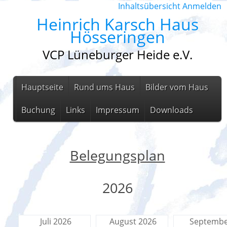
Inhaltsübersicht
Anmelden
Heinrich Karsch Haus
Hösseringen
VCP Lüneburger Heide e.V.
Hauptseite
Rund ums Haus
Bilder vom Haus
Buchung
Links
Impressum
Downloads
Belegungsplan
2026
Juli 2026
August 2026
Septemb