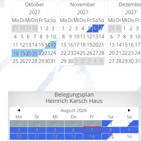
Oktober
November
Dezembe
2027
2027
2027
Mo
Di
Mi
Do
Fr
Sa
So
Mo
Di
Mi
Do
Fr
Sa
So
Mo
Di
Mi
Do
Fr
27
28
29
30
1
2
3
1
2
3
4
5
6
7
29
30
1
2
3
4
5
6
7
8
9
10
8
9
10
11
12
13
14
6
7
8
9
10
11
12
13
14
15
16
17
15
16
17
18
19
20
21
13
14
15
16
17
18
19
20
21
22
23
24
22
23
24
25
26
27
28
20
21
22
23
24
25
26
27
28
29
30
31
29
30
1
2
3
4
5
27
28
29
30
31
Belegungsplan
Heinrich Karsch Haus
August 2026
Mo
Di
Mi
Do
Fr
Sa
So
27
28
29
30
31
1
2
3
4
5
6
7
8
9
10
11
12
13
14
15
16