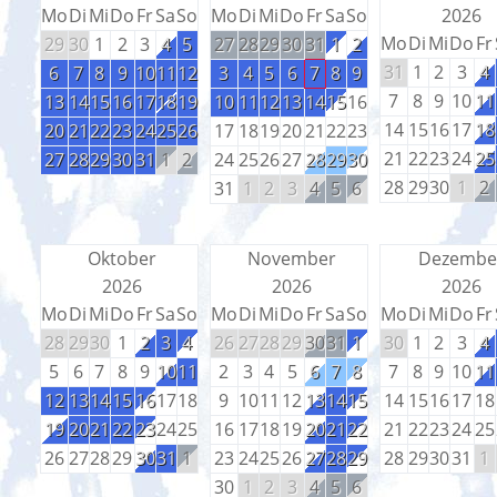
Mo
Di
Mi
Do
Fr
Sa
So
Mo
Di
Mi
Do
Fr
Sa
So
2026
Mo
Di
Mi
Do
Fr
29
30
1
2
3
4
5
27
28
29
30
31
1
2
31
1
2
3
4
6
7
8
9
10
11
12
3
4
5
6
7
8
9
7
8
9
10
11
13
14
15
16
17
18
19
10
11
12
13
14
15
16
14
15
16
17
18
20
21
22
23
24
25
26
17
18
19
20
21
22
23
21
22
23
24
25
27
28
29
30
31
1
2
24
25
26
27
28
29
30
28
29
30
1
2
31
1
2
3
4
5
6
Oktober
November
Dezembe
2026
2026
2026
Mo
Di
Mi
Do
Fr
Sa
So
Mo
Di
Mi
Do
Fr
Sa
So
Mo
Di
Mi
Do
Fr
28
29
30
1
2
3
4
26
27
28
29
30
31
1
30
1
2
3
4
5
6
7
8
9
10
11
2
3
4
5
6
7
8
7
8
9
10
11
12
13
14
15
16
17
18
9
10
11
12
13
14
15
14
15
16
17
18
19
20
21
22
23
24
25
16
17
18
19
20
21
22
21
22
23
24
25
26
27
28
29
30
31
1
23
24
25
26
27
28
29
28
29
30
31
1
30
1
2
3
4
5
6