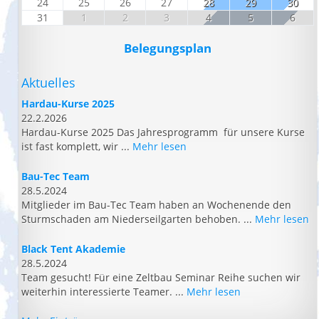
24
25
26
27
28
29
30
31
1
2
3
4
5
6
Belegungsplan
Aktuelles
Hardau-Kurse 2025
22.2.2026
Hardau-Kurse 2025 Das Jahresprogramm für unsere Kurse
ist fast komplett, wir ...
Mehr lesen
Bau-Tec Team
28.5.2024
Mitglieder im Bau-Tec Team haben an Wochenende den
Sturmschaden am Niederseilgarten behoben. ...
Mehr lesen
Black Tent Akademie
28.5.2024
Team gesucht! Für eine Zeltbau Seminar Reihe suchen wir
weiterhin interessierte Teamer. ...
Mehr lesen