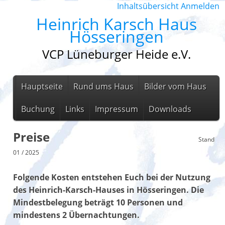
Inhaltsübersicht
Anmelden
Heinrich Karsch Haus
Hösseringen
VCP Lüneburger Heide e.V.
Hauptseite
Rund ums Haus
Bilder vom Haus
Buchung
Links
Impressum
Downloads
Preise
Stand
01 / 2025
Folgende Kosten entstehen Euch bei der Nutzung
des Heinrich-Karsch-Hauses in Hösseringen. Die
Mindestbelegung beträgt 10 Personen und
mindestens 2 Übernachtungen.