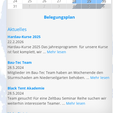
24
25
26
27
28
29
30
31
1
2
3
4
5
6
Belegungsplan
Aktuelles
Hardau-Kurse 2025
22.2.2026
Hardau-Kurse 2025 Das Jahresprogramm für unsere Kurse
ist fast komplett, wir ...
Mehr lesen
Bau-Tec Team
28.5.2024
Mitglieder im Bau-Tec Team haben an Wochenende den
Sturmschaden am Niederseilgarten behoben. ...
Mehr lesen
Black Tent Akademie
28.5.2024
Team gesucht! Für eine Zeltbau Seminar Reihe suchen wir
weiterhin interessierte Teamer. ...
Mehr lesen