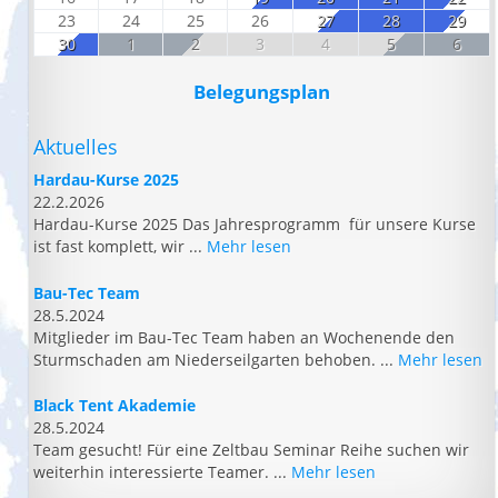
23
24
25
26
27
28
29
30
1
2
3
4
5
6
Belegungsplan
Aktuelles
Hardau-Kurse 2025
22.2.2026
Hardau-Kurse 2025 Das Jahresprogramm für unsere Kurse
ist fast komplett, wir ...
Mehr lesen
Bau-Tec Team
28.5.2024
Mitglieder im Bau-Tec Team haben an Wochenende den
Sturmschaden am Niederseilgarten behoben. ...
Mehr lesen
Black Tent Akademie
28.5.2024
Team gesucht! Für eine Zeltbau Seminar Reihe suchen wir
weiterhin interessierte Teamer. ...
Mehr lesen