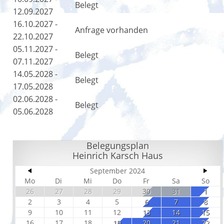
Belegt
12.09.2027
16.10.2027 -
Anfrage vorhanden
22.10.2027
05.11.2027 -
Belegt
07.11.2027
14.05.2028 -
Belegt
17.05.2028
02.06.2028 -
Belegt
05.06.2028
Belegungsplan
Heinrich Karsch Haus
September 2024
Mo
Di
Mi
Do
Fr
Sa
So
26
27
28
29
30
31
1
2
3
4
5
6
7
8
9
10
11
12
13
14
15
16
17
18
19
20
21
22