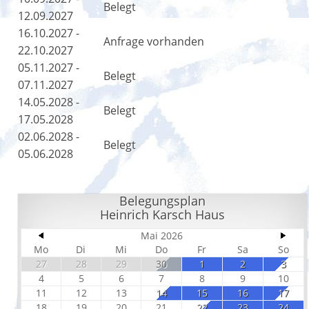
Belegt
12.09.2027
16.10.2027 -
Anfrage vorhanden
22.10.2027
05.11.2027 -
Belegt
07.11.2027
14.05.2028 -
Belegt
17.05.2028
02.06.2028 -
Belegt
05.06.2028
Belegungsplan
Heinrich Karsch Haus
Mai 2026
Mo
Di
Mi
Do
Fr
Sa
So
27
28
29
30
1
2
3
4
5
6
7
8
9
10
11
12
13
14
15
16
17
18
19
20
21
22
23
24