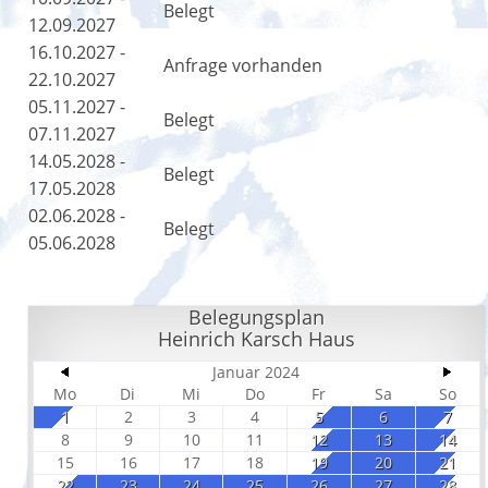
Belegt
12.09.2027
16.10.2027 -
Anfrage vorhanden
22.10.2027
05.11.2027 -
Belegt
07.11.2027
14.05.2028 -
Belegt
17.05.2028
02.06.2028 -
Belegt
05.06.2028
Belegungsplan
Heinrich Karsch Haus
Januar 2024
Mo
Di
Mi
Do
Fr
Sa
So
1
2
3
4
5
6
7
8
9
10
11
12
13
14
15
16
17
18
19
20
21
22
23
24
25
26
27
28