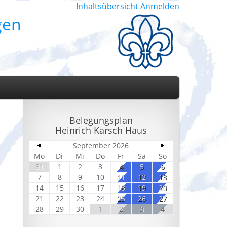
Inhaltsübersicht
Anmelden
gen
Belegungsplan
Heinrich Karsch Haus
September 2026
Mo
Di
Mi
Do
Fr
Sa
So
31
1
2
3
4
5
6
7
8
9
10
11
12
13
14
15
16
17
18
19
20
21
22
23
24
25
26
27
28
29
30
1
2
3
4