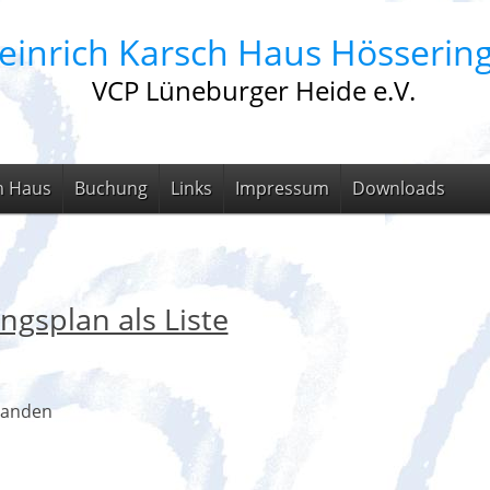
einrich Karsch Haus Hösserin
VCP Lüneburger Heide e.V.
m Haus
Buchung
Links
Impressum
Downloads
ngsplan als Liste
handen