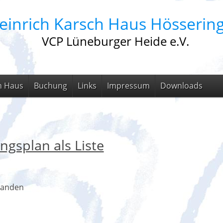
einrich Karsch Haus Hösserin
VCP Lüneburger Heide e.V.
m Haus
Buchung
Links
Impressum
Downloads
ngsplan als Liste
handen