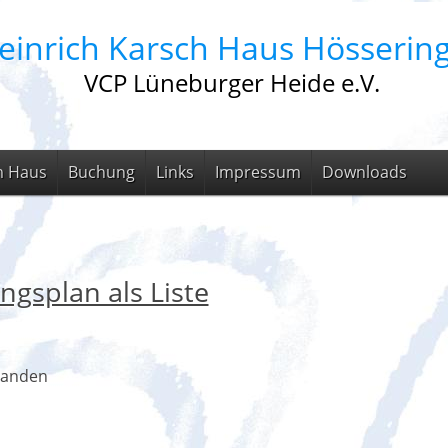
einrich Karsch Haus Hösserin
VCP Lüneburger Heide e.V.
m Haus
Buchung
Links
Impressum
Downloads
ngsplan als Liste
handen