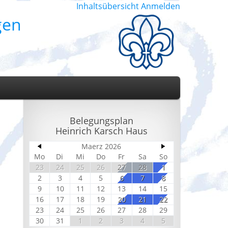
Inhaltsübersicht
Anmelden
gen
Belegungsplan
Heinrich Karsch Haus
Maerz 2026
Mo
Di
Mi
Do
Fr
Sa
So
23
24
25
26
27
28
1
2
3
4
5
6
7
8
9
10
11
12
13
14
15
16
17
18
19
20
21
22
23
24
25
26
27
28
29
30
31
1
2
3
4
5