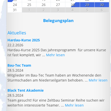
24
25
26
27
28
29
30
31
1
2
3
4
5
6
Belegungsplan
Aktuelles
Hardau-Kurse 2025
22.2.2026
Hardau-Kurse 2025 Das Jahresprogramm für unsere Kurse
ist fast komplett, wir ...
Mehr lesen
Bau-Tec Team
28.5.2024
Mitglieder im Bau-Tec Team haben an Wochenende den
Sturmschaden am Niederseilgarten behoben. ...
Mehr lesen
Black Tent Akademie
28.5.2024
Team gesucht! Für eine Zeltbau Seminar Reihe suchen wir
weiterhin interessierte Teamer. ...
Mehr lesen