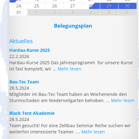
24
25
26
27
28
29
30
31
1
2
3
4
5
6
Belegungsplan
Aktuelles
Hardau-Kurse 2025
22.2.2026
Hardau-Kurse 2025 Das Jahresprogramm für unsere Kurse
ist fast komplett, wir ...
Mehr lesen
Bau-Tec Team
28.5.2024
Mitglieder im Bau-Tec Team haben an Wochenende den
Sturmschaden am Niederseilgarten behoben. ...
Mehr lesen
Black Tent Akademie
28.5.2024
Team gesucht! Für eine Zeltbau Seminar Reihe suchen wir
weiterhin interessierte Teamer. ...
Mehr lesen