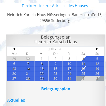
Direkter Link zur Adresse des Hauses
Heinrich-Karsch-Haus Hösseringen, Bauernstraße 13,
29556 Suderburg
Belegungsplan
Heinrich Karsch Haus
Juli 2026
Mo
Di
Mi
Do
Fr
Sa
So
29
30
1
2
3
4
5
6
7
8
9
10
11
12
13
14
15
16
17
18
19
20
21
22
23
24
25
26
27
28
29
30
31
1
2
Belegungsplan
Aktuelles