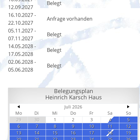
Belegt
12.09.2027
16.10.2027 -
Anfrage vorhanden
22.10.2027
05.11.2027 -
Belegt
07.11.2027
14.05.2028 -
Belegt
17.05.2028
02.06.2028 -
Belegt
05.06.2028
Belegungsplan
Heinrich Karsch Haus
Juli 2026
Mo
Di
Mi
Do
Fr
Sa
So
29
30
1
2
3
4
5
6
7
8
9
10
11
12
13
14
15
16
17
18
19
20
21
22
23
24
25
26