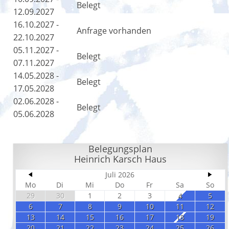
Belegt
12.09.2027
16.10.2027 -
Anfrage vorhanden
22.10.2027
05.11.2027 -
Belegt
07.11.2027
14.05.2028 -
Belegt
17.05.2028
02.06.2028 -
Belegt
05.06.2028
Belegungsplan
Heinrich Karsch Haus
Juli 2026
Mo
Di
Mi
Do
Fr
Sa
So
29
30
1
2
3
4
5
6
7
8
9
10
11
12
13
14
15
16
17
18
19
20
21
22
23
24
25
26