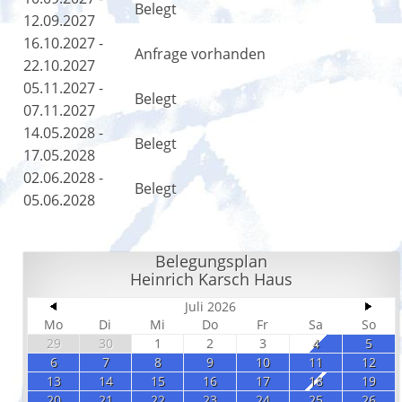
Belegt
12.09.2027
16.10.2027 -
Anfrage vorhanden
22.10.2027
05.11.2027 -
Belegt
07.11.2027
14.05.2028 -
Belegt
17.05.2028
02.06.2028 -
Belegt
05.06.2028
Belegungsplan
Heinrich Karsch Haus
Juli 2026
Mo
Di
Mi
Do
Fr
Sa
So
29
30
1
2
3
4
5
6
7
8
9
10
11
12
13
14
15
16
17
18
19
20
21
22
23
24
25
26