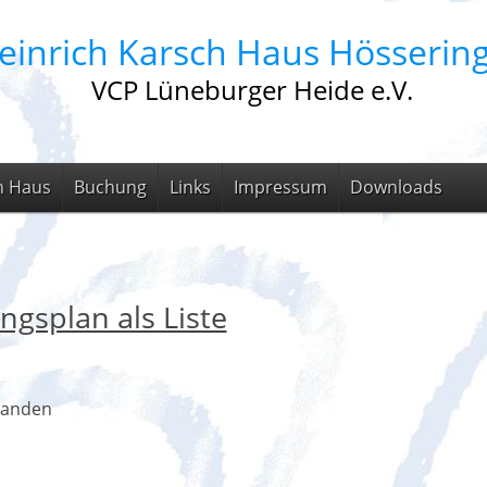
einrich Karsch Haus Hösserin
VCP Lüneburger Heide e.V.
m Haus
Buchung
Links
Impressum
Downloads
ngsplan als Liste
handen