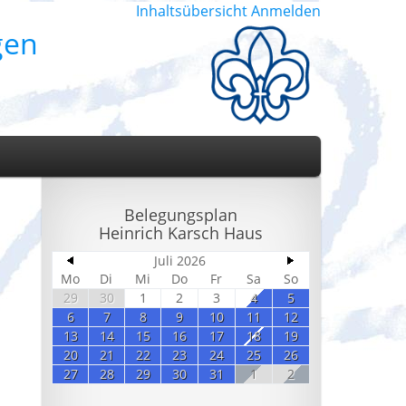
Inhaltsübersicht
Anmelden
gen
Belegungsplan
Heinrich Karsch Haus
Juli 2026
Mo
Di
Mi
Do
Fr
Sa
So
29
30
1
2
3
4
5
6
7
8
9
10
11
12
13
14
15
16
17
18
19
20
21
22
23
24
25
26
27
28
29
30
31
1
2