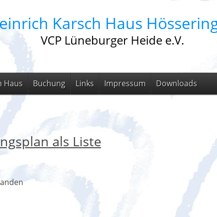
einrich Karsch Haus Hösserin
VCP Lüneburger Heide e.V.
m Haus
Buchung
Links
Impressum
Downloads
ngsplan als Liste
handen