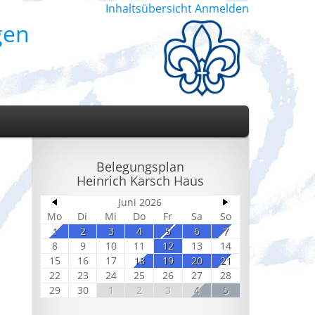
Inhaltsübersicht
Anmelden
gen
Belegungsplan
Heinrich Karsch Haus
Juni 2026
Mo
Di
Mi
Do
Fr
Sa
So
1
2
3
4
5
6
7
8
9
10
11
12
13
14
15
16
17
18
19
20
21
22
23
24
25
26
27
28
29
30
1
2
3
4
5