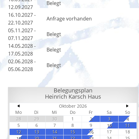
Belegt
12.09.2027
16.10.2027 -
Anfrage vorhanden
22.10.2027
05.11.2027 -
Belegt
07.11.2027
14.05.2028 -
Belegt
17.05.2028
02.06.2028 -
Belegt
05.06.2028
Belegungsplan
Heinrich Karsch Haus
Oktober 2026
Mo
Di
Mi
Do
Fr
Sa
So
28
29
30
1
2
3
4
5
6
7
8
9
10
11
12
13
14
15
16
17
18
19
20
21
22
23
24
25