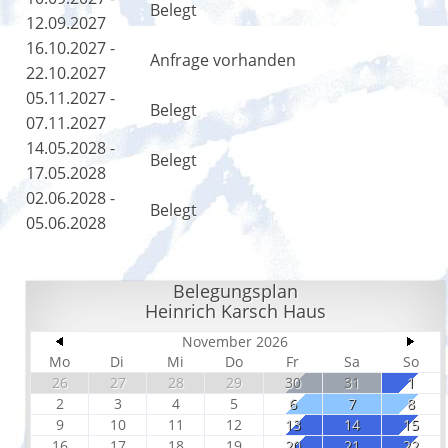
Belegt
12.09.2027
16.10.2027 -
Anfrage vorhanden
22.10.2027
05.11.2027 -
Belegt
07.11.2027
14.05.2028 -
Belegt
17.05.2028
02.06.2028 -
Belegt
05.06.2028
Belegungsplan
Heinrich Karsch Haus
November 2026
Mo
Di
Mi
Do
Fr
Sa
So
26
27
28
29
30
31
1
2
3
4
5
6
7
8
9
10
11
12
13
14
15
16
17
18
19
20
21
22