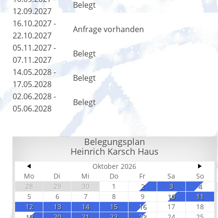
Belegt
12.09.2027
16.10.2027 -
Anfrage vorhanden
22.10.2027
05.11.2027 -
Belegt
07.11.2027
14.05.2028 -
Belegt
17.05.2028
02.06.2028 -
Belegt
05.06.2028
Belegungsplan
Heinrich Karsch Haus
Oktober 2026
Mo
Di
Mi
Do
Fr
Sa
So
28
29
30
1
2
3
4
5
6
7
8
9
10
11
12
13
14
15
16
17
18
19
20
21
22
23
24
25