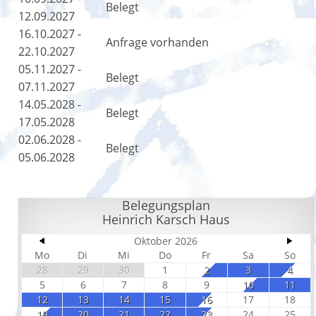
Belegt
12.09.2027
16.10.2027 -
Anfrage vorhanden
22.10.2027
05.11.2027 -
Belegt
07.11.2027
14.05.2028 -
Belegt
17.05.2028
02.06.2028 -
Belegt
05.06.2028
Belegungsplan
Heinrich Karsch Haus
Oktober 2026
Mo
Di
Mi
Do
Fr
Sa
So
28
29
30
1
2
3
4
5
6
7
8
9
10
11
12
13
14
15
16
17
18
19
20
21
22
23
24
25