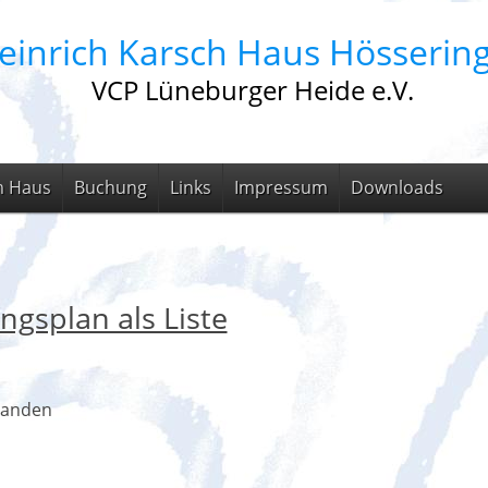
einrich Karsch Haus Hösserin
VCP Lüneburger Heide e.V.
m Haus
Buchung
Links
Impressum
Downloads
ngsplan als Liste
handen