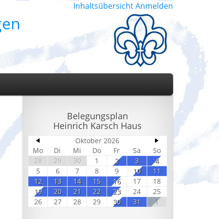
Inhaltsübersicht
Anmelden
gen
Belegungsplan
Heinrich Karsch Haus
Oktober 2026
Mo
Di
Mi
Do
Fr
Sa
So
28
29
30
1
2
3
4
5
6
7
8
9
10
11
12
13
14
15
16
17
18
19
20
21
22
23
24
25
26
27
28
29
30
31
1