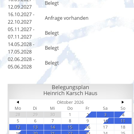
Belegt
12.09.2027
16.10.2027 -
Anfrage vorhanden
22.10.2027
05.11.2027 -
Belegt
07.11.2027
14.05.2028 -
Belegt
17.05.2028
02.06.2028 -
Belegt
05.06.2028
Belegungsplan
Heinrich Karsch Haus
Oktober 2026
Mo
Di
Mi
Do
Fr
Sa
So
28
29
30
1
2
3
4
5
6
7
8
9
10
11
12
13
14
15
16
17
18
19
20
21
22
23
24
25