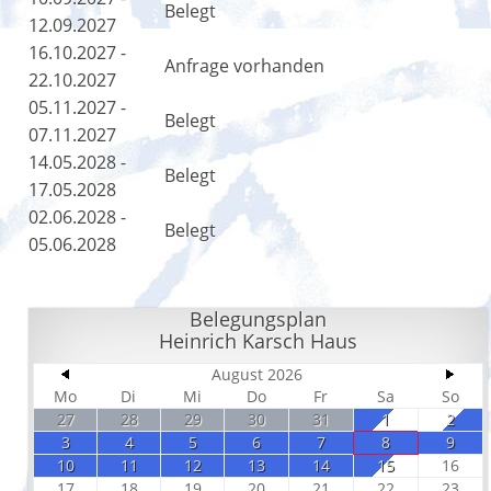
Belegt
12.09.2027
16.10.2027 -
Anfrage vorhanden
22.10.2027
05.11.2027 -
Belegt
07.11.2027
14.05.2028 -
Belegt
17.05.2028
02.06.2028 -
Belegt
05.06.2028
Belegungsplan
Heinrich Karsch Haus
August 2026
Mo
Di
Mi
Do
Fr
Sa
So
27
28
29
30
31
1
2
3
4
5
6
7
8
9
10
11
12
13
14
15
16
17
18
19
20
21
22
23