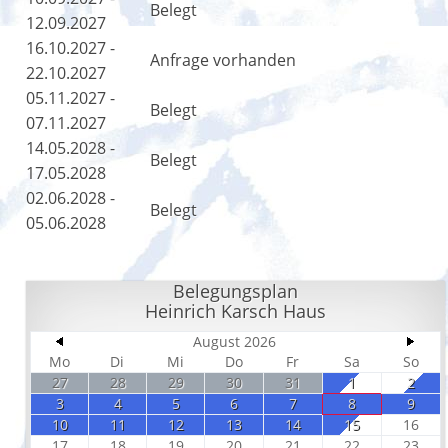
Belegt
12.09.2027
16.10.2027 -
Anfrage vorhanden
22.10.2027
05.11.2027 -
Belegt
07.11.2027
14.05.2028 -
Belegt
17.05.2028
02.06.2028 -
Belegt
05.06.2028
Belegungsplan
Heinrich Karsch Haus
August 2026
Mo
Di
Mi
Do
Fr
Sa
So
27
28
29
30
31
1
2
3
4
5
6
7
8
9
10
11
12
13
14
15
16
17
18
19
20
21
22
23