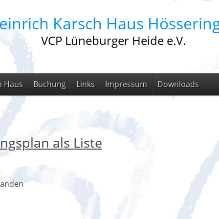
einrich Karsch Haus Hösserin
VCP Lüneburger Heide e.V.
m Haus
Buchung
Links
Impressum
Downloads
ngsplan als Liste
handen