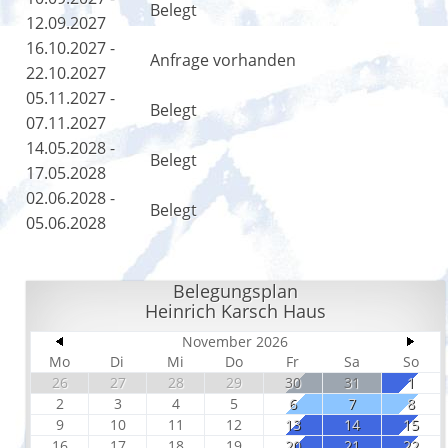
Belegt
12.09.2027
16.10.2027 -
Anfrage vorhanden
22.10.2027
05.11.2027 -
Belegt
07.11.2027
14.05.2028 -
Belegt
17.05.2028
02.06.2028 -
Belegt
05.06.2028
Belegungsplan
Heinrich Karsch Haus
November 2026
Mo
Di
Mi
Do
Fr
Sa
So
26
27
28
29
30
31
1
2
3
4
5
6
7
8
9
10
11
12
13
14
15
16
17
18
19
20
21
22