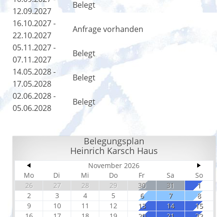
Belegt
12.09.2027
16.10.2027 -
Anfrage vorhanden
22.10.2027
05.11.2027 -
Belegt
07.11.2027
14.05.2028 -
Belegt
17.05.2028
02.06.2028 -
Belegt
05.06.2028
Belegungsplan
Heinrich Karsch Haus
November 2026
Mo
Di
Mi
Do
Fr
Sa
So
26
27
28
29
30
31
1
2
3
4
5
6
7
8
9
10
11
12
13
14
15
16
17
18
19
20
21
22