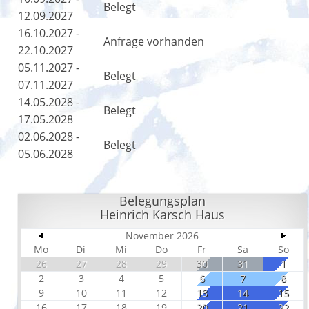
Belegt
12.09.2027
16.10.2027 -
Anfrage vorhanden
22.10.2027
05.11.2027 -
Belegt
07.11.2027
14.05.2028 -
Belegt
17.05.2028
02.06.2028 -
Belegt
05.06.2028
Belegungsplan
Heinrich Karsch Haus
November 2026
Mo
Di
Mi
Do
Fr
Sa
So
26
27
28
29
30
31
1
2
3
4
5
6
7
8
9
10
11
12
13
14
15
16
17
18
19
20
21
22