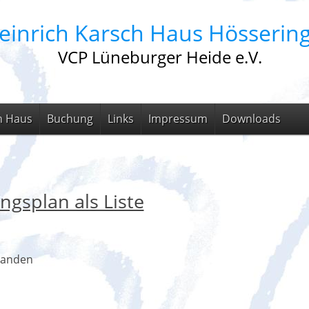
einrich Karsch Haus Hösserin
VCP Lüneburger Heide e.V.
m Haus
Buchung
Links
Impressum
Downloads
ngsplan als Liste
handen