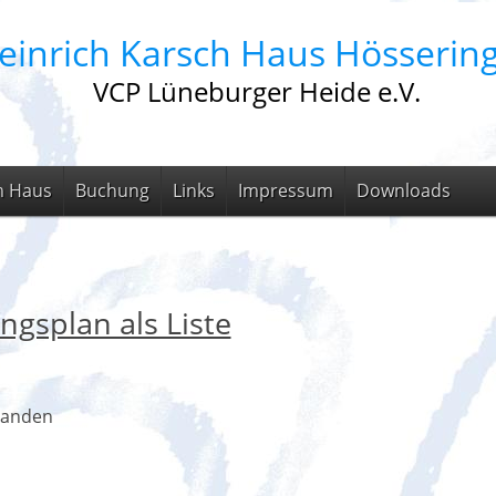
einrich Karsch Haus Hösserin
VCP Lüneburger Heide e.V.
m Haus
Buchung
Links
Impressum
Downloads
ngsplan als Liste
handen