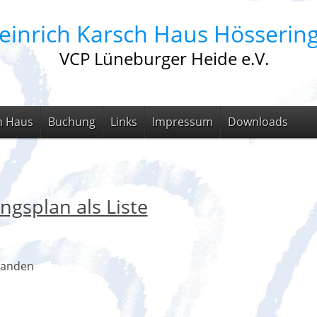
einrich Karsch Haus Hösserin
VCP Lüneburger Heide e.V.
m Haus
Buchung
Links
Impressum
Downloads
ngsplan als Liste
handen